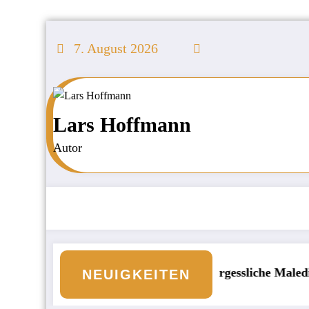
Zum
Inhalt
7. August 2026
springen
Lars Hoffmann
Autor
ld an den Börsen
Unvergessliche Malediven: Die
NEUIGKEITEN