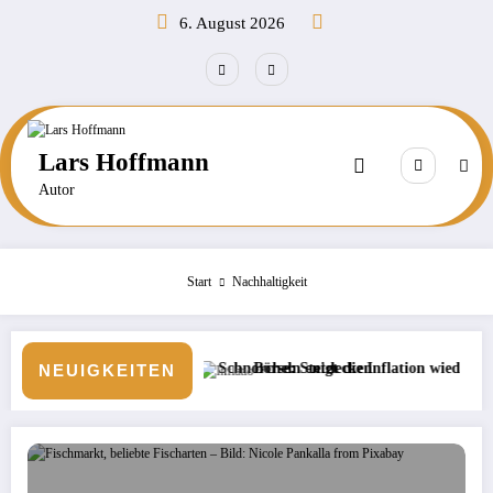
Zum
6. August 2026
Inhalt
springen
Lars Hoffmann
Autor
Start
Nachhaltigkeit
t beim Schnorcheln entdecken
Börse: Steigt die Inflation wieder?
Neue Veranstalt
NEUIGKEITEN