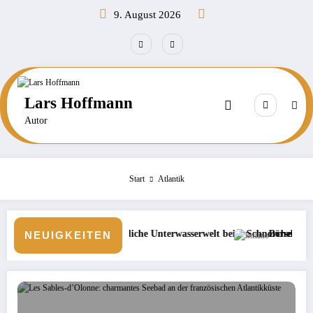
Zum
9. August 2026
Inhalt
springen
Lars Hoffmann
Autor
Start
Atlantik
ächtliche Unterwasserwelt beim Schnorcheln entdecken
Börse: Steigt die Inflation wieder?
NEUIGKEITEN